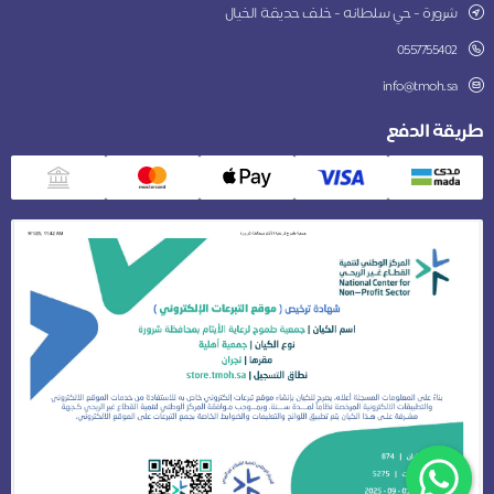
شرورة - حي سلطانه - خلف حديقة الخيال
0557755402
info@tmoh.sa
طريقة الدفع