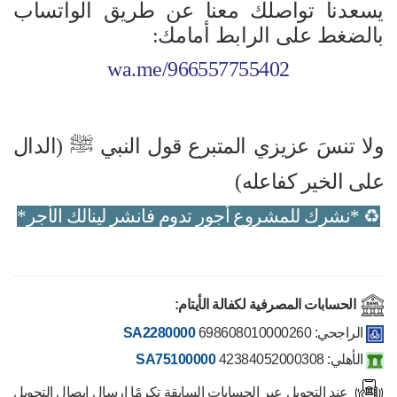
يسعدنا تواصلك معنا عن طريق الواتساب
بالضغط على الرابط أمامك
:
wa.me/966557755402
ولا تنسَ عزيزي المتبرع قول النبي
ﷺ
(الدال
على الخير كفاعله)
♻️
*نشرك للمشروع أجور تدوم فانشر لينالك الأجر*
الحسابات المصرفية لكفالة الأيتام:
الراجحي:
698608010000260
SA2280000
الأهلي: 42384052000308
SA75100000
عند التحويل عبر الحسابات السابقة تكرمًا إرسال إيصال التحويل