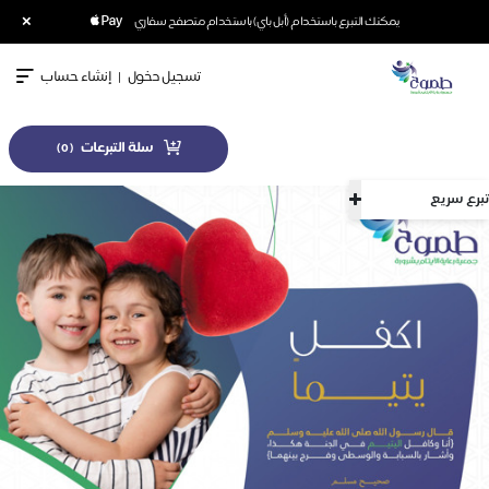
×
يمكنك التبرع باستخدام (أبل باي) باستخدام متصفح سفاري
تسجيل دخول
|
إنشاء حساب
سلة التبرعات
)
0
(
تبرع سريع