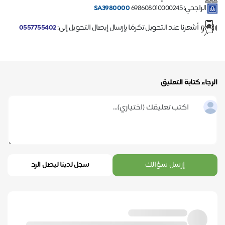
الراجحي:
698608010000245
SA3980000
أشعرنا عند التحويل تكرمًا بإرسال إيصال التحويل إلى:
0557755402
الرجاء كتابة التعليق
إرسل سؤالك
سجل لدينا ليصل الرد