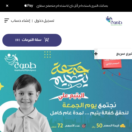
×
يمكنك التبرع باستخدام (أبل باي) باستخدام متصفح سفاري
تسجيل دخول
|
إنشاء حساب
سلة التبرعات
)
0
(
تبرع سريع