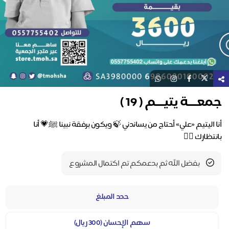
جمعـــة يتيـــم ( 19 )
أنا اليتيم «علي» أحتاج من يساندني 🍃 ويكون برفقة نبينا ﷺ💗 أنا
بانتظارك ✋🏻
بفضل الله ثم بدعمكم تم اكتمال المشروع
حدد المبلغ
سهم الإحسان (300 ريال)