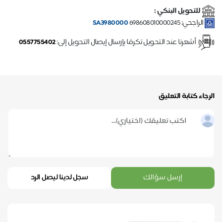
للتحويل البنكي :
الراجحي:
698608010000245
SA3980000
أشعرنا عند التحويل تكرمًا بإرسال إيصال التحويل إلى:
0557755402
الرجاء كتابة التعليق
إرسل سؤالك
سجل لدينا ليصل الرد