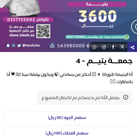
جمعـــة يتيـــم - 4
أنا اليتيمة ((نورة)) 👧🏻 أحتاج من يساندني 🍃 ويكون برفقة نبينا ﷺ💗 أنا
بانتظارك ✋🏻
بفضل الله ثم بدعمكم تم اكتمال المشروع
سهم الجود (50 ريال)
سهم العطاء (100 ريال)