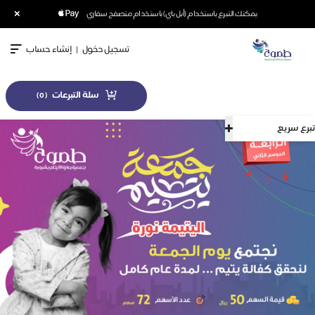
×
يمكنك التبرع باستخدام (أبل باي) باستخدام متصفح سفاري
تسجيل دخول
|
إنشاء حساب
سلة التبرعات
)
0
(
تبرع سريع