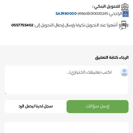
للتحويل البنكي :
الراجحي:
698608010000245
SA3980000
أشعرنا عند التحويل تكرمًا بإرسال إيصال التحويل إلى:
0557755402
الرجاء كتابة التعليق
إرسل سؤالك
سجل لدينا ليصل الرد