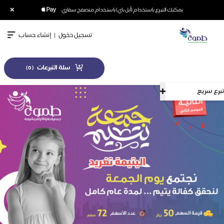
×
يمكنك التبرع باستخدام (أبل باي) باستخدام متصفح سفاري
تسجيل دخول
|
إنشاء حساب
سلة التبرعات
)
0
(
تبرع سريع