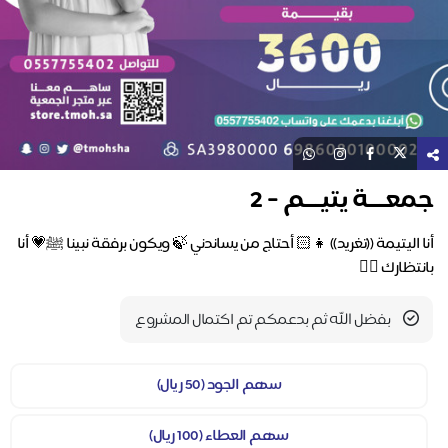
جمعـــة يتيـــم - 2
أنا اليتيمة ((تغريد)) 👧🏻 أحتاج من يساندني 🍃 ويكون برفقة نبينا ﷺ💗 أنا
بانتظارك ✋🏻
بفضل الله ثم بدعمكم تم اكتمال المشروع
سهم الجود (50 ريال)
سهم العطاء (100 ريال)