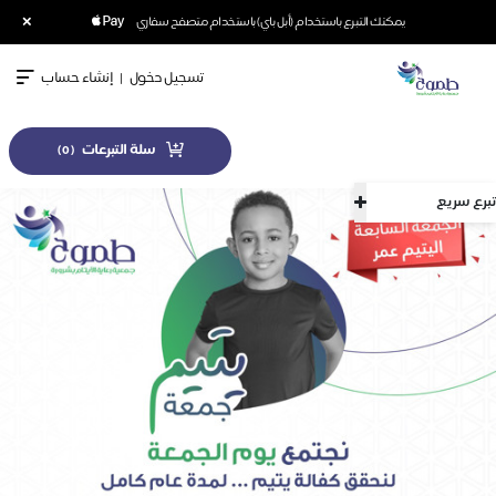
×
يمكنك التبرع باستخدام (أبل باي) باستخدام متصفح سفاري
تسجيل دخول
|
إنشاء حساب
سلة التبرعات
)
0
(
تبرع سريع