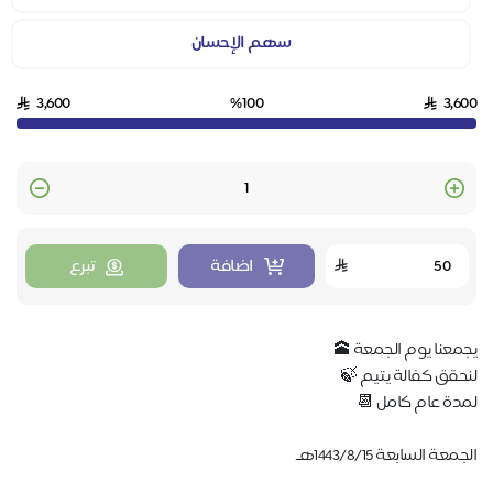
سهم الإحسان
3,600
%100
3,600
Quantity
اضافة
تبرع
يجمعنا يوم الجمعة 🕋
لنحقق كفالة يتيم 🍃
لمدة عام كامل 📆
الجمعة السابعة 1443/8/15هـ