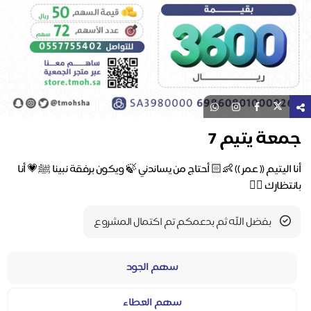
جمعة يتيم 7
أنا اليتيم (( عمر )) 👶🏻 أحتاج من يساندني 🍃 ويكون برفقة نبينا ﷺ💗 أنا
بانتظارك ✋🏻
بفضل الله ثم بدعمكم تم اكتمال المشروع
سهم الجود
سهم العطاء